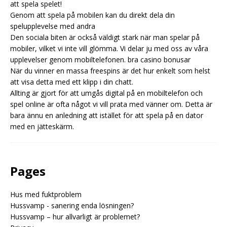
att spela spelet!
Genom att spela på mobilen kan du direkt dela din
spelupplevelse med andra
Den sociala biten är också väldigt stark när man spelar på
mobiler, vilket vi inte vill glömma. Vi delar ju med oss av våra
upplevelser genom mobiltelefonen.
bra casino bonusar
När du vinner en massa freespins är det hur enkelt som helst
att visa detta med ett klipp i din chatt.
Allting är gjort för att umgås digital på en mobiltelefon och
spel online är ofta något vi vill prata med vänner om. Detta är
bara ännu en anledning att istället för att spela på en dator
med en jätteskärm.
Pages
Hus med fuktproblem
Hussvamp - sanering enda lösningen?
Hussvamp – hur allvarligt är problemet?