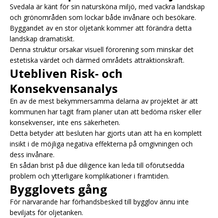
Svedala är känt för sin natursköna miljö, med vackra landskap
och grönområden som lockar både invånare och besökare.
Byggandet av en stor oljetank kommer att förändra detta
landskap dramatiskt.
Denna struktur orsakar visuell förorening som minskar det
estetiska värdet och därmed områdets attraktionskraft.
Utebliven Risk- och
Konsekvensanalys
En av de mest bekymmersamma delarna av projektet är att
kommunen har tagit fram planer utan att bedöma risker eller
konsekvenser, inte ens säkerheten.
Detta betyder att besluten har gjorts utan att ha en komplett
insikt i de möjliga negativa effekterna på omgivningen och
dess invånare.
En sådan brist på due diligence kan leda till oförutsedda
problem och ytterligare komplikationer i framtiden.
Bygglovets gång
För närvarande har förhandsbesked till bygglov ännu inte
beviljats för oljetanken.