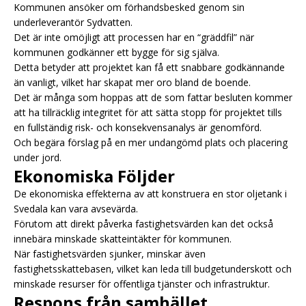
Kommunen ansöker om förhandsbesked genom sin
underleverantör Sydvatten.
Det är inte omöjligt att processen har en “gräddfil” när
kommunen godkänner ett bygge för sig själva.
Detta betyder att projektet kan få ett snabbare godkännande
än vanligt, vilket har skapat mer oro bland de boende.
Det är många som hoppas att de som fattar besluten kommer
att ha tillräcklig integritet för att sätta stopp för projektet tills
en fullständig risk- och konsekvensanalys är genomförd.
Och begära förslag på en mer undangömd plats och placering
under jord.
Ekonomiska Följder
De ekonomiska effekterna av att konstruera en stor oljetank i
Svedala kan vara avsevärda.
Förutom att direkt påverka fastighetsvärden kan det också
innebära minskade skatteintäkter för kommunen.
När fastighetsvärden sjunker, minskar även
fastighetsskattebasen, vilket kan leda till budgetunderskott och
minskade resurser för offentliga tjänster och infrastruktur.
Respons från samhället