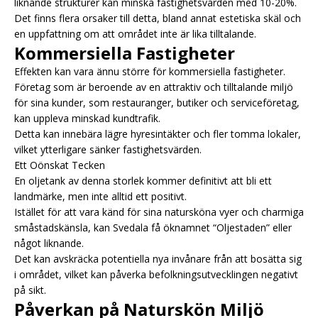
liknande strukturer kan minska fastighetsvärden med 10-20%.
Det finns flera orsaker till detta, bland annat estetiska skäl och
en uppfattning om att området inte är lika tilltalande.
Kommersiella Fastigheter
Effekten kan vara ännu större för kommersiella fastigheter.
Företag som är beroende av en attraktiv och tilltalande miljö
för sina kunder, som restauranger, butiker och serviceföretag,
kan uppleva minskad kundtrafik.
Detta kan innebära lägre hyresintäkter och fler tomma lokaler,
vilket ytterligare sänker fastighetsvärden.
Ett Oönskat Tecken
En oljetank av denna storlek kommer definitivt att bli ett
landmärke, men inte alltid ett positivt.
Istället för att vara känd för sina natursköna vyer och charmiga
småstadskänsla, kan Svedala få öknamnet “Oljestaden” eller
något liknande.
Det kan avskräcka potentiella nya invånare från att bosätta sig
i området, vilket kan påverka befolkningsutvecklingen negativt
på sikt.
Påverkan på Naturskön Miljö