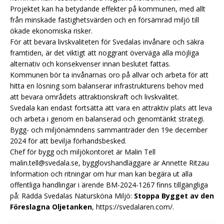
Projektet kan ha betydande effekter på kommunen, med allt
från minskade fastighetsvärden och en försämrad miljö till
ökade ekonomiska risker.
För att bevara livskvaliteten för Svedalas invånare och säkra
framtiden, är det viktigt att noggrant överväga alla möjliga
alternativ och konsekvenser innan beslutet fattas.
Kommunen bör ta invånarnas oro på allvar och arbeta för att
hitta en lösning som balanserar infrastrukturens behov med
att bevara områdets attraktionskraft och livskvalitet.
Svedala kan endast fortsätta att vara en attraktiv plats att leva
och arbeta i genom en balanserad och genomtänkt strategi.
Bygg- och miljönämndens sammanträder den 19e december
2024 för att bevilja förhandsbesked.
Chef för bygg och miljökontoret är Malin Tell
malin.tell@svedala.se, bygglovshandläggare är Annette Ritzau
Information och ritningar om hur man kan begära ut alla
offentliga handlingar i ärende BM-2024-1267 finns tillgängliga
på: Rädda Svedalas Natursköna Miljö:
Stoppa Bygget av den
Föreslagna Oljetanken
,
https://svedalaren.com/
.