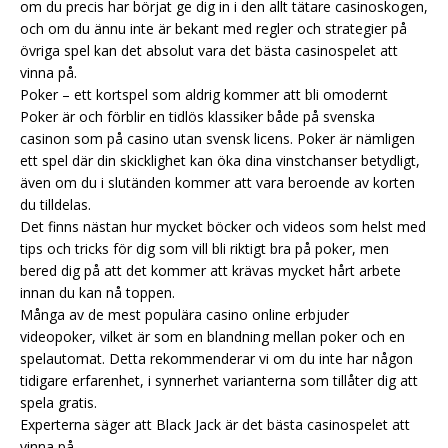
om du precis har börjat ge dig in i den allt tätare casinoskogen,
och om du ännu inte är bekant med regler och strategier på
övriga spel kan det absolut vara det bästa casinospelet att
vinna på.
Poker – ett kortspel som aldrig kommer att bli omodernt
Poker är och förblir en tidlös klassiker både på svenska
casinon som på casino utan svensk licens. Poker är nämligen
ett spel där din skicklighet kan öka dina vinstchanser betydligt,
även om du i slutänden kommer att vara beroende av korten
du tilldelas.
Det finns nästan hur mycket böcker och videos som helst med
tips och tricks för dig som vill bli riktigt bra på poker, men
bered dig på att det kommer att krävas mycket hårt arbete
innan du kan nå toppen.
Många av de mest populära casino online erbjuder
videopoker, vilket är som en blandning mellan poker och en
spelautomat. Detta rekommenderar vi om du inte har någon
tidigare erfarenhet, i synnerhet varianterna som tillåter dig att
spela gratis.
Experterna säger att Black Jack är det bästa casinospelet att
vinna på