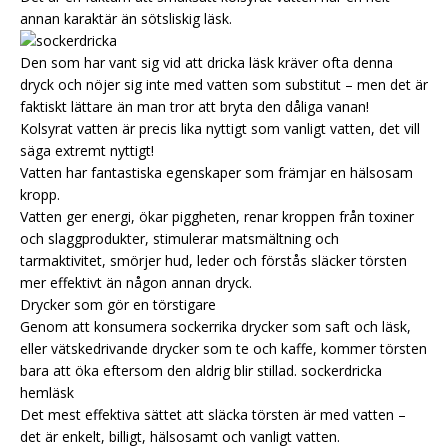
annan karaktär än sötsliskig läsk.
Den som har vant sig vid att dricka läsk kräver ofta denna
dryck och nöjer sig inte med vatten som substitut – men det är
faktiskt lättare än man tror att bryta den dåliga vanan!
Kolsyrat vatten är precis lika nyttigt som vanligt vatten, det vill
säga extremt nyttigt!
Vatten har fantastiska egenskaper som främjar en hälsosam
kropp.
Vatten ger energi, ökar piggheten, renar kroppen från toxiner
och slaggprodukter, stimulerar matsmältning och
tarmaktivitet, smörjer hud, leder och förstås släcker törsten
mer effektivt än någon annan dryck.
Drycker som gör en törstigare
Genom att konsumera sockerrika drycker som saft och läsk,
eller vätskedrivande drycker som te och kaffe, kommer törsten
bara att öka eftersom den aldrig blir stillad.
sockerdricka
hemläsk
Det mest effektiva sättet att släcka törsten är med vatten –
det är enkelt, billigt, hälsosamt och vanligt vatten.