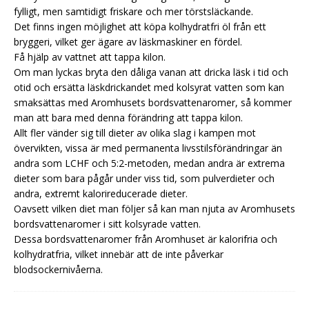
fylligt, men samtidigt friskare och mer törstsläckande.
Det finns ingen möjlighet att köpa kolhydratfri öl från ett
bryggeri, vilket ger ägare av läskmaskiner en fördel.
Få hjälp av vattnet att tappa kilon.
Om man lyckas bryta den dåliga vanan att dricka läsk i tid och
otid och ersätta läskdrickandet med kolsyrat vatten som kan
smaksättas med Aromhusets bordsvattenaromer, så kommer
man att bara med denna förändring att tappa kilon.
Allt fler vänder sig till dieter av olika slag i kampen mot
övervikten, vissa är med permanenta livsstilsförändringar än
andra som LCHF och 5:2-metoden, medan andra är extrema
dieter som bara pågår under viss tid, som pulverdieter och
andra, extremt kalorireducerade dieter.
Oavsett vilken diet man följer så kan man njuta av Aromhusets
bordsvattenaromer i sitt kolsyrade vatten.
Dessa bordsvattenaromer från Aromhuset är kalorifria och
kolhydratfria, vilket innebär att de inte påverkar
blodsockernivåerna.