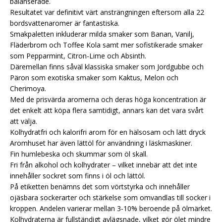
balanserade.
Resultatet var definitivt värt ansträngningen eftersom alla 22
bordsvattenaromer är fantastiska.
Smakpaletten inkluderar milda smaker som Banan, Vanilj,
Fläderbrom och Toffee Kola samt mer sofistikerade smaker
som Pepparmint, Citron-Lime och Absinth.
Däremellan finns såväl klassiska smaker som Jordgubbe och
Päron som exotiska smaker som Kaktus, Melon och
Cherimoya.
Med de prisvärda aromerna och deras höga koncentration är
det enkelt att köpa flera samtidigt, annars kan det vara svårt
att välja.
Kolhydratfri och kalorifri arom för en hälsosam och lätt dryck
Aromhuset har även lättöl för användning i läskmaskiner.
Fin humlebeska och skummar som öl skall.
Fri från alkohol och kolhydrater – vilket innebär att det inte
innehåller sockret som finns i öl och lättöl.
På etiketten benämns det som vörtstyrka och innehåller
ojäsbara sockerarter och stärkelse som omvandlas till socker i
kroppen. Andelen varierar mellan 3-10% beroende på ölmärket.
Kolhydraterna är fullständigt avlägsnade, vilket gör ölet mindre