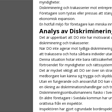
myndigheter.
Diskriminering och trakasserier mot entrepre
Företagare som tystas eller pressas att stä
ekonomisk expansion.
En hotfull miljö för företagare kan minska in
Analys av Diskrimineri
Det är uppenbart att DO inte har motsvarat u
diskriminering och trakasserier.
När DO inte agerar mot tydliga diskriminerings
att trakassera och hota sårbara individer ut
Denna situation hotar inte bara rättssäkerhe
förtroendet för myndigheter och rättssystem
Det är mycket viktigt att DO ser över sin strat
medborgare kan känna sig trygga och skydda
Utan en fungerande och ansvarsfull DO kan v
en ökning av diskriminationshandlingar och tr
Diskrimineringsombudsmannens fiasko i Sveda
En äldre företagare i Svedala kommun har un
orättvisa från en inspektör.
Inspektören har gjort ogrundade bordinspekt