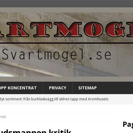
OPP KONCENTRAT
PRIVACY
SITEMAP
Byt sortiment: från burkläskvägg till stilren tapp med Aromhusets
EGORIZED
itik
Låt Aromhusets stilldrink bli gästens förstahandsval på
Pa
NCATEGORIZED
udsmannen kritik