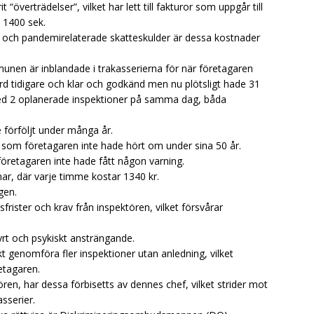
t “överträdelser”, vilket har lett till fakturor som uppgår till
 1400 sek.
och pandemirelaterade skatteskulder är dessa kostnader
nen är inblandade i trakasserierna för när företagaren
rd tidigare och klar och godkänd men nu plötsligt hade 31
 med 2 oplanerade inspektioner på samma dag, båda
förföljt under många år.
 som företagaren inte hade hört om under sina 50 år.
 företagaren inte hade fått någon varning.
ar, där varje timme kostar 1340 kr.
gen.
rister och krav från inspektören, vilket försvårar
yrt och psykiskt ansträngande.
t genomföra fler inspektioner utan anledning, vilket
etagaren.
ren, har dessa förbisetts av dennes chef, vilket strider mot
sserier.