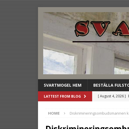
SVARTMOGEL HEM
BESTÄLLA FULST
[ August 4, 2026 ]
LATTEST FROM BLOG
stilldrink
UNCAT
HOME
Diskrimineringsombudsmannen kr
[ August 3, 2026 ]
dryckesbuffén
U
Diskrimineringsomb