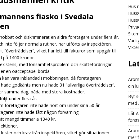
Hus 
Aromhusets stilldrink: mindre spring efter flaskor, mer fokus på
Hussv
annens fiasko i Svedala
GORIZED
Hussv
ten
Priva
Aromhusets stilldrink: från “dyr läsk” till “smart dryckesval”
Site
mobbat och diskriminerat en äldre företagare under flera år.
Vanl
inte följer normala rutiner, har utförts av inspektören.
Vikte
Aromhusets stilldrink låter dig styra prisbilden på din lunchdryck
t “överträdelser”, vilket har lett till fakturor som uppgår till
d på 1400 kronor.
ED
La
 existens, med lönsamhetsproblem och skattefordringar
der en oacceptabel börda.
kan vara inblandad i mobbningen, då företagaren
Aromh
 hade godkänts men nu hade 31 “allvarliga överträdelser”,
din l
ioner samma dag, båda med stora kostnader.
Byt s
jt under flera år.
med A
som företagaren inte hade hört om under sina 50 år.
tagaren inte hade fått någon förvarning.
Låt A
tt mängd timmar a 1340 kr.
först
pektioner.
Aromh
ister och krav från inspektören, vilket gör situationen
mer 