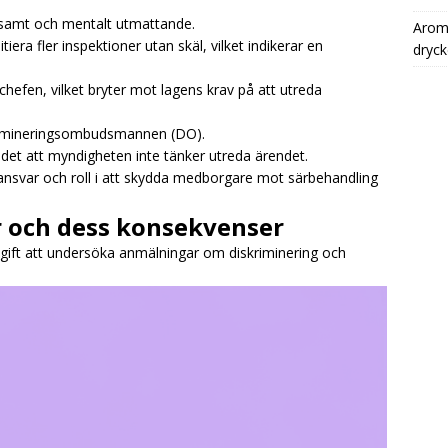
tsamt och mentalt utmattande.
Aromh
tiera fler inspektioner utan skäl, vilket indikerar en
dryck
hefen, vilket bryter mot lagens krav på att utreda
skrimineringsombudsmannen (DO).
 det att myndigheten inte tänker utreda ärendet.
 ansvar och roll i att skydda medborgare mot särbehandling
ar och dess konsekvenser
ft att undersöka anmälningar om diskriminering och