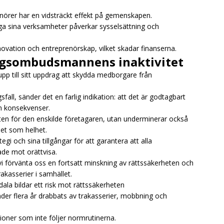
nörer har en vidsträckt effekt på gemenskapen.
nga sina verksamheter påverkar sysselsättning och
novation och entreprenörskap, vilket skadar finanserna.
ngsombudsmannens inaktivitet
pp till sitt uppdrag att skydda medborgare från
fall, sänder det en farlig indikation: att det är godtagbart
an konsekvenser.
ten för den enskilde företagaren, utan underminerar också
et som helhet.
egi och sina tillgångar för att garantera att alla
de mot orättvisa.
i förvänta oss en fortsatt minskning av rättssäkerheten och
akasserier i samhället.
la bildar ett risk mot rättssäkerheten
der flera år drabbats av trakasserier, mobbning och
ioner som inte följer normrutinerna.