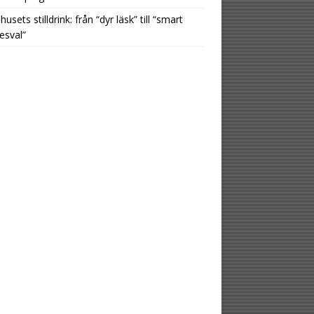
usets stilldrink: från “dyr läsk” till “smart
esval”