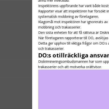
ännu mer invecklad.
Inspektörens uppförande har varit både kos
Rapporter visar att inspektören har försökt ini
systematisk mobbning av företagaren.
Klagomål mot inspektören har ignorerats av c
mobbning och trakasserier.
Den sista enheten för att få rättvisa är Di
När företagaren rapporterar till DO, avslöjas
Detta ger upphov till viktiga frågor om DO:s
och trakasserier.
DO:s otillräckliga ansv
Diskrimineringsombudsmannen har som uppgi
trakasserier och att motverka orättvisor.