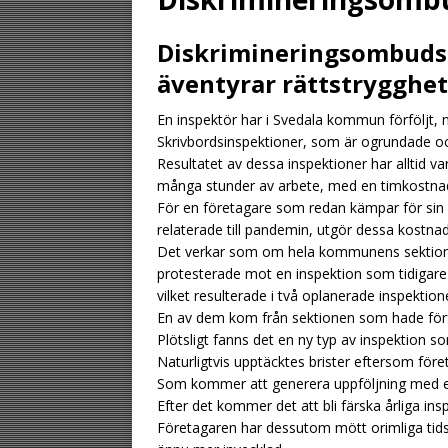
[ August 2, 2026 ]
Diskrimineringsombudsm
gästen
UNCATE
äventyrar rättstrygghe
[ August 1, 2026 ]
En inspektör har i Svedala kommun förföljt, 
UNCATEGORIZED
Skrivbordsinspektioner, som är ogrundade och 
[ August 6, 2026 ]
Resultatet av dessa inspektioner har alltid vari
många stunder av arbete, med en timkostna
UNCATEGORIZ
För en företagare som redan kämpar för sin
relaterade till pandemin, utgör dessa kostna
Det verkar som om hela kommunens sektion 
protesterade mot en inspektion som tidigare
vilket resulterade i två oplanerade inspekt
En av dem kom från sektionen som hade förföl
Plötsligt fanns det en ny typ av inspektion 
Naturligtvis upptäcktes brister eftersom före
Som kommer att generera uppföljning med e
Efter det kommer det att bli färska årliga ins
Företagaren har dessutom mött orimliga tidsfr