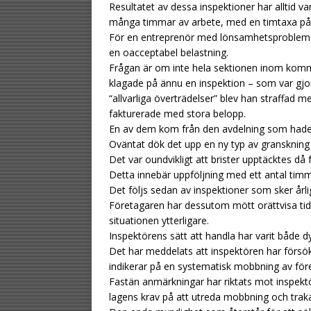
Resultatet av dessa inspektioner har alltid vari
många timmar av arbete, med en timtaxa på
För en entreprenör med lönsamhetsproblem 
en oacceptabel belastning.
Frågan är om inte hela sektionen inom kommu
klagade på ännu en inspektion – som var gjo
“allvarliga överträdelser” blev han straffad
fakturerade med stora belopp.
En av dem kom från den avdelning som hade 
Oväntat dök det upp en ny typ av granskning
Det var oundvikligt att brister upptäcktes då
Detta innebär uppföljning med ett antal timm
Det följs sedan av inspektioner som sker årli
Företagaren har dessutom mött orättvisa tidsf
situationen ytterligare.
Inspektörens sätt att handla har varit både d
Det har meddelats att inspektören har försök
indikerar på en systematisk mobbning av för
Fastän anmärkningar har riktats mot inspektö
lagens krav på att utreda mobbning och traka