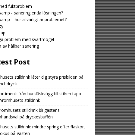
med fuktproblem
amp - sanering enda lösningen?
amp – hur allvarligt är problemet?
cy
map
iga problem med svartmögel
n av hållbar sanering
test Post
usets stilldrink låter dig styra prisbilden på
unchdryck
ortiment: från burkläskvägg till stilren tapp
romhusets stilldrink
romhusets stilldrink bli gästens
ahandsval på dryckesbuffén
usets stilldrink: mindre spring efter flaskor,
fokus på gästen