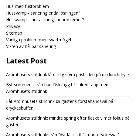
Hus med fuktproblem
Hussvamp - sanering enda lösningen?
Hussvamp – hur allvarligt är problemet?
Privacy
Sitemap
Vanliga problem med svartmögel
Vikten av hållbar sanering
Latest Post
Aromhusets stilldrink låter dig styra prisbilden på din lunchdryck
Byt sortiment: från burkläskvägg till stilren tapp med
Aromhusets stilldrink
Låt Aromhusets stilldrink bli gästens förstahandsval på
dryckesbuffén
Aromhusets stilldrink: mindre spring efter flaskor, mer fokus på
gästen
Aromhusets stilldrink: från “dyr läsk” till “smart dryckesval”