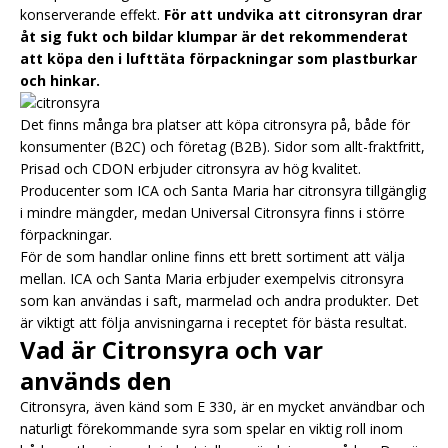
konserverande effekt.
För att undvika att citronsyran drar
åt sig fukt och bildar klumpar är det rekommenderat
att köpa den i lufttäta förpackningar som plastburkar
och hinkar.
Det finns många bra platser att köpa citronsyra på, både för
konsumenter (B2C) och företag (B2B). Sidor som allt-fraktfritt,
Prisad och CDON erbjuder citronsyra av hög kvalitet.
Producenter som ICA och Santa Maria har citronsyra tillgänglig
i mindre mängder, medan Universal Citronsyra finns i större
förpackningar.
För de som handlar online finns ett brett sortiment att välja
mellan. ICA och Santa Maria erbjuder exempelvis citronsyra
som kan användas i saft, marmelad och andra produkter. Det
är viktigt att följa anvisningarna i receptet för bästa resultat.
Vad är Citronsyra och var
används den
Citronsyra, även känd som E 330, är en mycket användbar och
naturligt förekommande syra som spelar en viktig roll inom