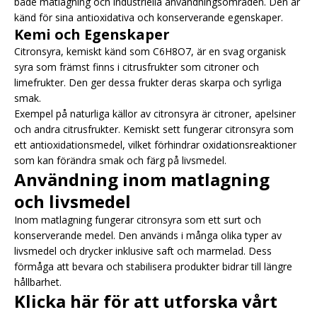
både matlagning och industriella användningsområden. Den är
känd för sina antioxidativa och konserverande egenskaper.
Kemi och Egenskaper
Citronsyra, kemiskt känd som C6H8O7, är en svag organisk
syra som främst finns i citrusfrukter som citroner och
limefrukter. Den ger dessa frukter deras skarpa och syrliga
smak.
Exempel på naturliga källor av citronsyra är citroner, apelsiner
och andra citrusfrukter. Kemiskt sett fungerar citronsyra som
ett antioxidationsmedel, vilket förhindrar oxidationsreaktioner
som kan förändra smak och färg på livsmedel.
Användning inom matlagning
och livsmedel
Inom matlagning fungerar citronsyra som ett surt och
konserverande medel. Den används i många olika typer av
livsmedel och drycker inklusive saft och marmelad. Dess
förmåga att bevara och stabilisera produkter bidrar till längre
hållbarhet.
Klicka här för att utforska vårt