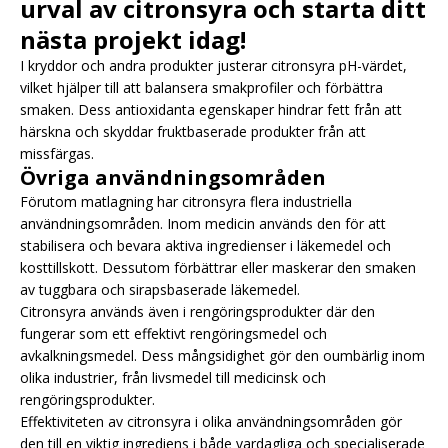
urval av citronsyra och starta ditt
nästa projekt idag!
I kryddor och andra produkter justerar citronsyra pH-värdet,
vilket hjälper till att balansera smakprofiler och förbättra
smaken. Dess antioxidanta egenskaper hindrar fett från att
härskna och skyddar fruktbaserade produkter från att
missfärgas.
Övriga användningsområden
Förutom matlagning har citronsyra flera industriella
användningsområden. Inom medicin används den för att
stabilisera och bevara aktiva ingredienser i läkemedel och
kosttillskott. Dessutom förbättrar eller maskerar den smaken
av tuggbara och sirapsbaserade läkemedel.
Citronsyra används även i rengöringsprodukter där den
fungerar som ett effektivt rengöringsmedel och
avkalkningsmedel. Dess mångsidighet gör den oumbärlig inom
olika industrier, från livsmedel till medicinsk och
rengöringsprodukter.
Effektiviteten av citronsyra i olika användningsområden gör
den till en viktig ingrediens i både vardagliga och specialiserade