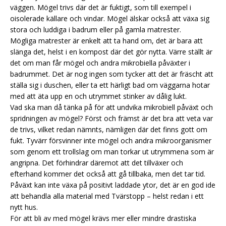
väggen. Mögel trivs där det är fuktigt, som till exempel i
oisolerade källare och vindar. Mögel älskar också att växa sig
stora och luddiga i badrum eller på gamla matrester.
Mögliga matrester är enkelt att ta hand om, det är bara att
slänga det, helst i en kompost där det gör nytta. Värre ställt är
det om man får mögel och andra mikrobiella påväxter i
badrummet. Det är nog ingen som tycker att det är fräscht att
ställa sig i duschen, eller ta ett härligt bad om väggarna hotar
med att äta upp en och utrymmet stinker av dålig lukt.
Vad ska man då tänka på för att undvika mikrobiell påväxt och
spridningen av mögel? Först och främst är det bra att veta var
de trivs, vilket redan nämnts, nämligen där det finns gott om
fukt. Tyvärr försvinner inte mögel och andra mikroorganismer
som genom ett trollslag om man torkar ut utrymmena som är
angripna. Det förhindrar däremot att det tillväxer och
efterhand kommer det också att gå tillbaka, men det tar tid.
Påväxt kan inte växa på positivt laddade ytor, det är en god ide
att behandla alla material med Tvärstopp – helst redan i ett
nytt hus.
För att bli av med mögel krävs mer eller mindre drastiska