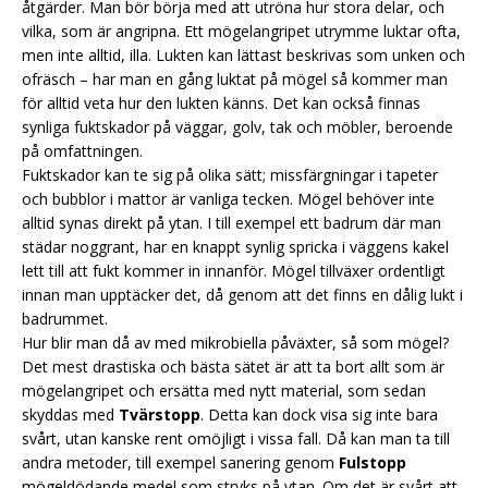
åtgärder. Man bör börja med att utröna hur stora delar, och
vilka, som är angripna. Ett mögelangripet utrymme luktar ofta,
men inte alltid, illa. Lukten kan lättast beskrivas som unken och
ofräsch – har man en gång luktat på mögel så kommer man
för alltid veta hur den lukten känns. Det kan också finnas
synliga fuktskador på väggar, golv, tak och möbler, beroende
på omfattningen.
Fuktskador kan te sig på olika sätt; missfärgningar i tapeter
och bubblor i mattor är vanliga tecken. Mögel behöver inte
alltid synas direkt på ytan. I till exempel ett badrum där man
städar noggrant, har en knappt synlig spricka i väggens kakel
lett till att fukt kommer in innanför. Mögel tillväxer ordentligt
innan man upptäcker det, då genom att det finns en dålig lukt i
badrummet.
Hur blir man då av med mikrobiella påväxter, så som mögel?
Det mest drastiska och bästa sätet är att ta bort allt som är
mögelangripet och ersätta med nytt material, som sedan
skyddas med
Tvärstopp
. Detta kan dock visa sig inte bara
svårt, utan kanske rent omöjligt i vissa fall. Då kan man ta till
andra metoder, till exempel sanering genom
Fulstopp
mögeldödande medel som stryks på ytan. Om det är svårt att