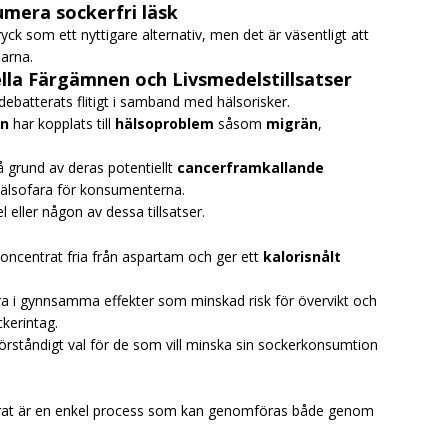
mera sockerfri läsk
yck som ett nyttigare alternativ, men det är väsentligt att
larna.
ella Färgämnen och Livsmedelstillsatser
debatterats flitigt i samband med hälsorisker.
n
har kopplats till
hälsoproblem
såsom
migrän
,
 på grund av deras potentiellt
cancerframkallande
 hälsofara för konsumenterna.
ller någon av dessa tillsatser.
oncentrat fria från aspartam och ger ett
kalorisnålt
ra i gynnsamma effekter som minskad risk för övervikt och
ckerintag.
örståndigt val för de som vill minska sin sockerkonsumtion
trat är en enkel process som kan genomföras både genom