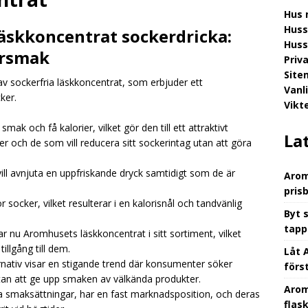
Hus 
Aromhusets stilldrink: mindre spring efter flaskor, mer fokus på
Huss
äskkoncentrat sockerdricka:
GORIZED
Huss
ersmak
Priv
Aromhusets stilldrink: från “dyr läsk” till “smart dryckesval”
Site
 sockerfria läskkoncentrat, som erbjuder ett
Vanl
ker.
Vikt
Aromhusets stilldrink låter dig styra prisbilden på din lunchdryck
mak och få kalorier, vilket gör den till ett attraktivt
ED
La
r och de som vill reducera sitt sockerintag utan att göra
ill avnjuta en uppfriskande dryck samtidigt som de är
Arom
pris
socker, vilket resulterar i en kalorisnål och tandvänlig
Byt 
tapp
har nu Aromhusets läskkoncentrat i sitt sortiment, vilket
illgång till dem.
Låt 
nativ visar en stigande trend där konsumenter söker
förs
utan att ge upp smaken av välkända produkter.
Arom
va smaksättningar, har en fast marknadsposition, och deras
flas