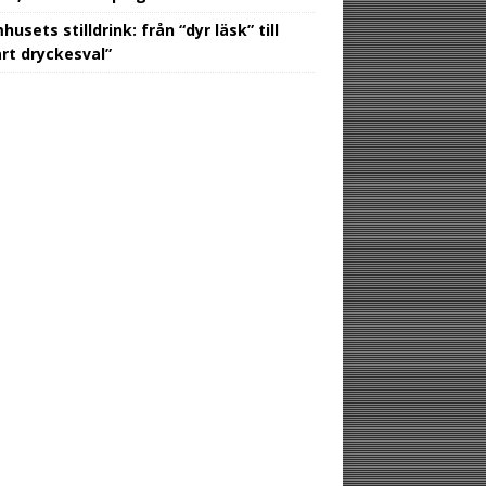
usets stilldrink: från “dyr läsk” till
rt dryckesval”