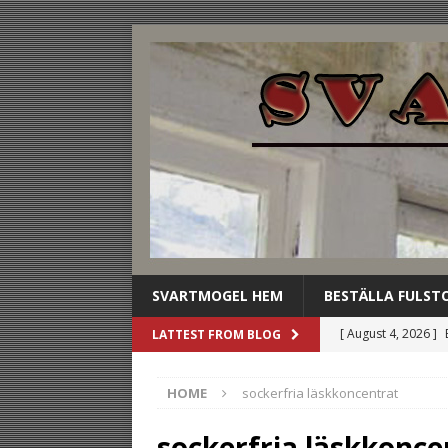
SVARTMOGEL HEM
BESTÄLLA FULST
[ August 4, 2026 ]
LATTEST FROM BLOG
stilldrink
UNCAT
HOME
sockerfria läskkoncentrat
[ August 3, 2026 ]
dryckesbuffén
U
sockerfria läskkonce