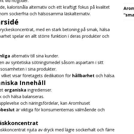
t vid högtider.
kalorisnåla alternativ och ett kraftigt fokus på kvalitet
Aromh
inom sockerfria och hälsosamma läskalternativ.
“sma
rsidé
dryckeskoncentrat, med en stark betoning på smak, hälsa
barhet spelar en allt större funktion i deras produkter och
nliga
alternativ till sina kunder.
gen av syntetiska sötningsmedel såsom aspartam i sitt
älsosamheten i sina produkter.
 vilket visar företagets dedikation för
hållbarhet
och hälsa.
niska Innehåll
set
organiska
ingredienser.
k och hälsa balanseras.
plevelse och näringsfördelar, kan Aromhuset
öbeslut
är viktiga för konsumenternas välmående och
äskkoncentrat
kkoncentrat njuta av dryck med lägre sockerhalt och färre