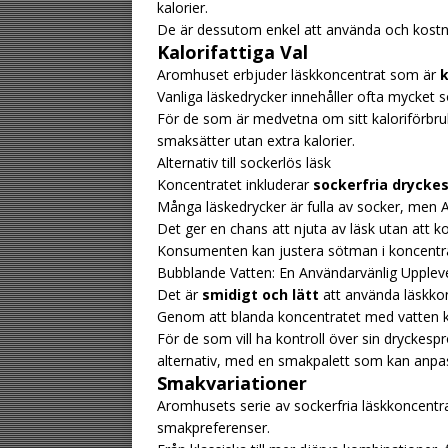
kalorier.
De är dessutom enkel att använda och kostna
Kalorifattiga Val
Aromhuset erbjuder läskkoncentrat som är
k
Vanliga läskedrycker innehåller ofta mycket soc
För de som är medvetna om sitt kaloriförbru
smaksätter utan extra kalorier.
Alternativ till sockerlös läsk
Koncentratet inkluderar
sockerfria dryckes
Många läskedrycker är fulla av socker, men A
Det ger en chans att njuta av läsk utan att 
Konsumenten kan justera sötman i koncentra
Bubblande Vatten: En Användarvänlig Upplev
Det är
smidigt och lätt
att använda läskkon
Genom att blanda koncentratet med vatten 
För de som vill ha kontroll över sin dryckesp
alternativ, med en smakpalett som kan anpas
Smakvariationer
Aromhusets serie av sockerfria läskkoncentra
smakpreferenser.