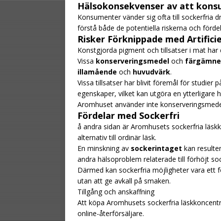
Hälsokonsekvenser av att konsu
Konsumenter vänder sig ofta till sockerfria dr
förstå både de potentiella riskerna och förde
Risker Förknippade med Artifici
Konstgjorda pigment och tillsatser i mat har 
Vissa
konserveringsmedel
och
färgämne
illamående
och
huvudvärk
.
Vissa tillsatser har blivit föremål för studier
egenskaper, vilket kan utgöra en ytterligare
Aromhuset använder inte konserveringsmedel e
Fördelar med Sockerfri
å andra sidan är Aromhusets sockerfria läskk
alternativ till ordinär läsk.
En minskning av
sockerintaget
kan resulte
andra hälsoproblem relaterade till förhöjt so
Därmed kan sockerfria möjligheter vara ett f
utan att ge avkall på smaken.
Tillgång och anskaffning
Att köpa Aromhusets sockerfria läskkoncen
online-återförsäljare.