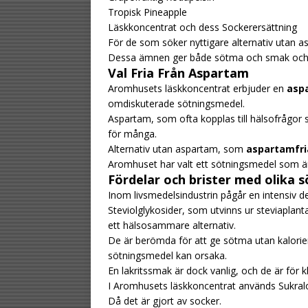
Tropisk Pineapple
Läskkoncentrat och dess Sockerersättning
För de som söker nyttigare alternativ utan as
Dessa ämnen ger både sötma och smak och hål
Val Fria Från Aspartam
Aromhusets läskkoncentrat erbjuder en
asp
omdiskuterade sötningsmedel.
Aspartam, som ofta kopplas till hälsofrågor 
för många.
Alternativ utan aspartam, som
aspartamfri
Aromhuset har valt ett sötningsmedel som är
Fördelar och brister med olika 
Inom livsmedelsindustrin pågår en intensiv 
Steviolglykosider, som utvinns ur steviaplant
ett hälsosammare alternativ.
De är berömda för att ge sötma utan kalorie
sötningsmedel kan orsaka.
En lakritssmak är dock vanlig, och de är för k
I Aromhusets läskkoncentrat används Sukral
Då det är gjort av socker.