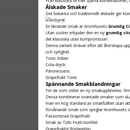
Från klassiska till mer djärva kombinationer, f
Älskade Smaker
Det bekanta och traditionellt älskade ger ko
En liknande smak är Aromhusets
Grumlig Ci
Utan socker erbjuder den en ny
grumlig cit
det klassiska utan kompromisser.
Denna variant strävar efter att återskapa u
och syrlighet.
Tonic Indian
Cola-dryck
Päronessens
Grapefrukt Tonic
Spännande Smakblandningar
För de som söker en ny smakupplevelse, finn
Dessa kombinerar oväntade smaker som skapa
man en hög standard av smakfullhet utan att
förvånande smak som speglar Aromhusets st
Passionerad Grapefrukt
Smak av Tutti Frutti konfekt
Grapefruktig Rödapelsin