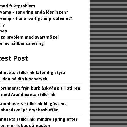
med fuktproblem
vamp - sanering enda lösningen?
vamp – hur allvarligt är problemet?
acy
map
iga problem med svartmögel
en av hållbar sanering
test Post
husets stilldrink låter dig styra
bilden på din lunchdryck
sortiment: från burkläskvägg till stilren
 med Aromhusets stilldrink
Aromhusets stilldrink bli gästens
tahandsval på dryckesbuffén
husets stilldrink: mindre spring efter
kor, mer fokus på gästen