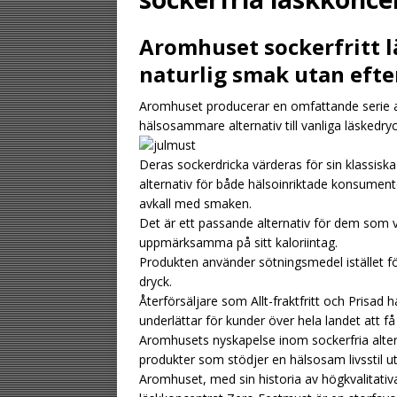
[ August 2, 2026 ]
Aromhuset sockerfritt l
gästen
UNCATE
naturlig smak utan eft
[ August 1, 2026 ]
Aromhuset producerar en omfattande serie av
UNCATEGORIZED
hälsosammare alternativ till vanliga läskedryc
[ August 6, 2026 ]
Deras sockerdricka värderas för sin klassiska s
UNCATEGORIZ
alternativ för både hälsoinriktade konsumente
avkall med smaken.
Det är ett passande alternativ för dem som v
uppmärksamma på sitt kaloriintag.
Produkten använder sötningsmedel istället för 
dryck.
Återförsäljare som Allt-fraktfritt och Prisad 
underlättar för kunder över hela landet att få t
Aromhusets nyskapelse inom sockerfria alter
produkter som stödjer en hälsosam livsstil 
Aromhuset, med sin historia av högkvalitati