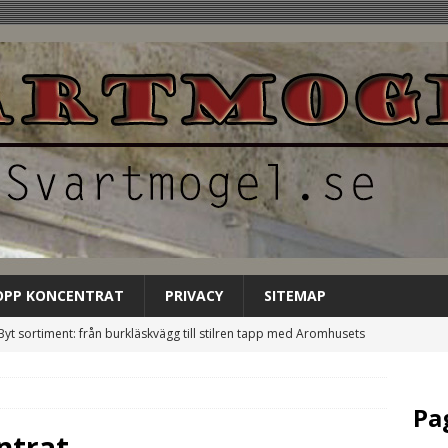
OPP KONCENTRAT
PRIVACY
SITEMAP
Byt sortiment: från burkläskvägg till stilren tapp med Aromhusets
EGORIZED
Låt Aromhusets stilldrink bli gästens förstahandsval på
Pa
NCATEGORIZED
ntrat