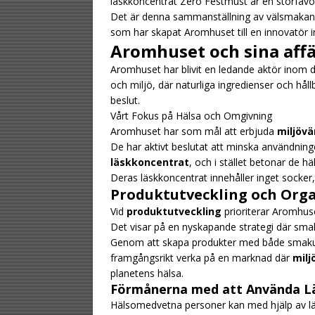
läskkoncentrat Zero Festmust är en storfavori
Det är denna sammanställning av välsmakande, 
som har skapat Aromhuset till en innovatör 
Aromhuset och sina affä
Aromhuset har blivit en ledande aktör inom 
och miljö, där naturliga ingredienser och håll
beslut.
Vårt Fokus på Hälsa och Omgivning
Aromhuset har som mål att erbjuda
miljövä
De har aktivt beslutat att minska användnin
läskkoncentrat
, och i stället betonar de h
Deras läskkoncentrat innehåller inget socker,
Produktutveckling och Orga
Vid
produktutveckling
prioriterar Aromhu
Det visar på en nyskapande strategi där sma
Genom att skapa produkter med både smakup
framgångsrikt verka på en marknad där
milj
planetens hälsa.
Förmånerna med att Använda L
Hälsomedvetna personer kan med hjälp av läs