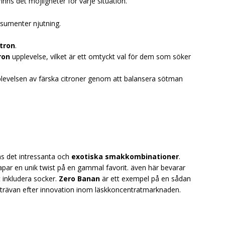
inns det möjligheter för varje situation.
nsumenter njutning.
tron
.
ron
upplevelse, vilket är ett omtyckt val för dem som söker
pplevelsen av färska citroner genom att balansera sötman
s det intressanta och
exotiska smakkombinationer
.
r en unik twist på en gammal favorit. även här bevarar
 inkludera socker.
Zero Banan
är ett exempel på en sådan
rävan efter innovation inom läskkoncentratmarknaden.