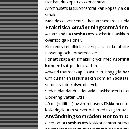
Här kan du köpa Läskkoncentrat
Aromhusets läskkoncentrat kan köpas via
on
smaker.
Med dessa koncentrat kan användare lätt bla
Praktiska Användningsområden
Att använda
Aromhuset
s sockerfria läskkon
överflödiga kalorier.
Koncentratet tilldelar även plats för kreativite
Dosering och Förberedelser
För att skapa en smakrik dryck med
Aromhu
koncentrat
per litra vatten.
Använd mätredskap i plast eller inbyggda
ha
Om du har en
läskmaskin
som en
Sodast
stimulerande kolsyrad dryck.
Sedan blandar du i det valda läskkoncentratet
Dosering Vatten Utfall
40 ml (milliliter) av Aromhusets läskkoncentrat
läskedryck utan socker och med riklig smak
Användningsområden Bortom D
även om
Aromhuset
s läskkoncentrat primär