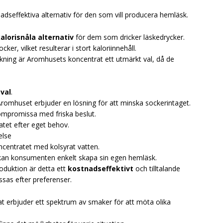
dseffektiva alternativ för den som vill producera hemläsk.
alorisnåla alternativ
för dem som dricker läskedrycker.
ker, vilket resulterar i stort kaloriinnehåll.
kning är Aromhusets koncentrat ett utmärkt val, då de
val
.
romhuset erbjuder en lösning för att minska sockerintaget.
kompromissa med friska beslut.
tet efter eget behov.
else
centratet med kolsyrat vatten.
kan konsumenten enkelt skapa sin egen hemläsk.
roduktion är detta ett
kostnadseffektivt
och tilltalande
sas efter preferenser.
t erbjuder ett spektrum av smaker för att möta olika