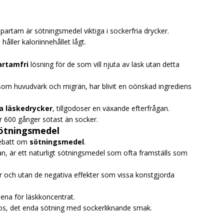
partam är sötningsmedel viktiga i sockerfria drycker.
ler kaloriinnehållet lågt.
artamfri
lösning för de som vill njuta av läsk utan detta
som huvudvärk och migrän, har blivit en oönskad ingrediens
a läskedrycker
, tillgodoser en växande efterfrågan.
 600 gånger sötast än socker.
sötningsmedel
debatt om
sötningsmedel
.
an, är ett naturligt sötningsmedel som ofta framställs som
r och utan de negativa effekter som vissa konstgjorda
lena för läskkoncentrat.
os, det enda sötning med sockerliknande smak.