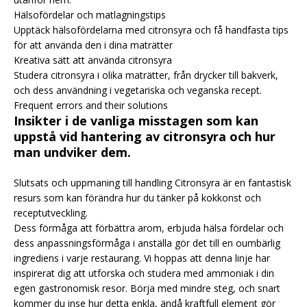
Hälsofördelar och matlagningstips
Upptäck hälsofördelarna med citronsyra och få handfasta tips
för att använda den i dina maträtter
Kreativa sätt att använda citronsyra
Studera citronsyra i olika maträtter, från drycker till bakverk,
och dess användning i vegetariska och veganska recept.
Frequent errors and their solutions
Insikter i de vanliga misstagen som kan
uppstå vid hantering av citronsyra och hur
man undviker dem.
Slutsats och uppmaning till handling Citronsyra är en fantastisk
resurs som kan förändra hur du tänker på kokkonst och
receptutveckling.
Dess förmåga att förbättra arom, erbjuda hälsa fördelar och
dess anpassningsförmåga i anställa gör det till en oumbärlig
ingrediens i varje restaurang. Vi hoppas att denna linje har
inspirerat dig att utforska och studera med ammoniak i din
egen gastronomisk resor. Börja med mindre steg, och snart
kommer du inse hur detta enkla, ändå kraftfull element gör