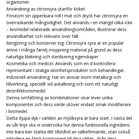
organismer.
Användning av citronsyra utanför köket
Förutom sin uppenbara roll i mat och dryck har citronsyra en
överraskande mångsidighet. Det används i en mängd olika icke
– livsmedel relaterade användningsområden, illustrerar dess
användbarhet och relevans över fält .
Rengöring och konserver ing: Citronsyra syra är en populär
ämne i många familj moppning material på grund av dess
naturliga blekning och sterilisering egenskaper.
Kosmetika och medicin: Används som en d kontrollera
representant i otaliga skönhetsprodukter och behandlingar.
Industriell användning: Har en ansvar inom metallurgi och
tillverkning, speciellt vid avkalkning och som ett naturligt
desinfektionsmedel.
Denna omfattning av kombinationer visar lever unika
komponenter och dess värde utöver endast smak modifierare
i livsmedel.
Detta djupa dyk i världen av mjölksyra är bara start. I nästa del
av vår linje ska vi undersöka hur denna funktionella ingrediens
inte bara kan stärka ditt tillstånd av välbefinnande, utan också
inkludera en färsk komponent till dina rätter . Från dess