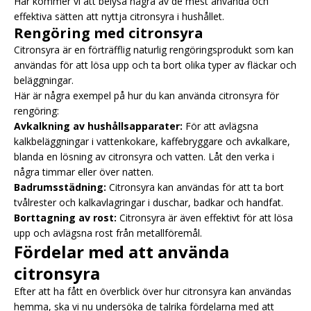
Här kommer vi att belysa några av de mest använda och
effektiva sätten att nyttja citronsyra i hushållet.
Rengöring med citronsyra
Citronsyra är en förträfflig naturlig rengöringsprodukt som kan
användas för att lösa upp och ta bort olika typer av fläckar och
beläggningar.
Här är några exempel på hur du kan använda citronsyra för
rengöring:
Avkalkning av hushållsapparater:
För att avlägsna
kalkbeläggningar i vattenkokare, kaffebryggare och avkalkare,
blanda en lösning av citronsyra och vatten. Låt den verka i
några timmar eller över natten.
Badrumsstädning:
Citronsyra kan användas för att ta bort
tvålrester och kalkavlagringar i duschar, badkar och handfat.
Borttagning av rost:
Citronsyra är även effektivt för att lösa
upp och avlägsna rost från metallföremål.
Fördelar med att använda
citronsyra
Efter att ha fått en överblick över hur citronsyra kan användas
hemma, ska vi nu undersöka de talrika fördelarna med att