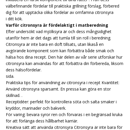
välbefinnande fördelar till praktiska grillning förslag, förbered
dig för att upptäcka olika fördelar av omfamna citronsyra
i ditt kök.
Varför citronsyra är fördelaktigt i matberedning
Efter undersökt vad mjölksyra är och dess mångsidighet
utanför hem är det dags att tumla till sin roll i beredning.
Citronsyra är inte bara en doft tillsats, utan likaså en
avgörande komponent som kan förbättra både smak och
hälsa hos dina recept. Den här delen av vår serie utforskar hur
citronsyra kan användas för att förbättra din förbereda, liksom
dess hälsofördelar.
sida.
Praktiska tips för användning av citronsyra i recept Kvantitet:
Använd citronsyra sparsamt. En pressa kan göra en stor
skillnad. .
Receptidéer: perfekt för kontrollera söta och salta smaker i
kryddor, marinader och bakverk.
För varing: bevara syror ren och förvaras i en begränsad kruka
för att förlänga dess hållbarhet karriär.
Kreativa sätt att använda citronsyra Citronsyra är inte bara för