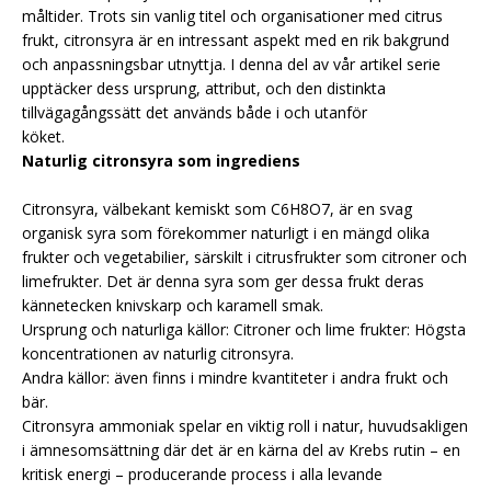
måltider. Trots sin vanlig titel och organisationer med citrus
frukt, citronsyra är en intressant aspekt med en rik bakgrund
och anpassningsbar utnyttja. I denna del av vår artikel serie
upptäcker dess ursprung, attribut, och den distinkta
tillvägagångssätt det används både i och utanför
köket.
Naturlig citronsyra som ingrediens
Citronsyra, välbekant kemiskt som C6H8O7, är en svag
organisk syra som förekommer naturligt i en mängd olika
frukter och vegetabilier, särskilt i citrusfrukter som citroner och
limefrukter. Det är denna syra som ger dessa frukt deras
kännetecken knivskarp och karamell smak.
Ursprung och naturliga källor: Citroner och lime frukter: Högsta
koncentrationen av naturlig citronsyra.
Andra källor: även finns i mindre kvantiteter i andra frukt och
bär.
Citronsyra ammoniak spelar en viktig roll i natur, huvudsakligen
i ämnesomsättning där det är en kärna del av Krebs rutin – en
kritisk energi – producerande process i alla levande