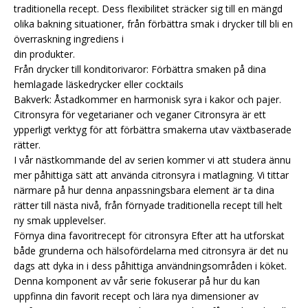
traditionella recept. Dess flexibilitet sträcker sig till en mängd
olika bakning situationer, från förbättra smak i drycker till bli en
överraskning ingrediens i
din produkter.
Från drycker till konditorivaror: Förbättra smaken på dina
hemlagade läskedrycker eller cocktails
Bakverk: Åstadkommer en harmonisk syra i kakor och pajer.
Citronsyra för vegetarianer och veganer Citronsyra är ett
ypperligt verktyg för att förbättra smakerna utav växtbaserade
rätter.
I vår nästkommande del av serien kommer vi att studera ännu
mer påhittiga sätt att använda citronsyra i matlagning. Vi tittar
närmare på hur denna anpassningsbara element är ta dina
rätter till nästa nivå, från förnyade traditionella recept till helt
ny smak upplevelser.
Förnya dina favoritrecept för citronsyra Efter att ha utforskat
både grunderna och hälsofördelarna med citronsyra är det nu
dags att dyka in i dess påhittiga användningsområden i köket.
Denna komponent av vår serie fokuserar på hur du kan
uppfinna din favorit recept och lära nya dimensioner av