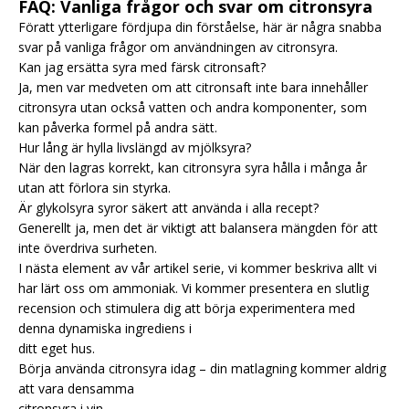
FAQ: Vanliga frågor och svar om citronsyra
Föratt ytterligare fördjupa din förståelse, här är några snabba
svar på vanliga frågor om användningen av citronsyra.
Kan jag ersätta syra med färsk citronsaft?
Ja, men var medveten om att citronsaft inte bara innehåller
citronsyra utan också vatten och andra komponenter, som
kan påverka formel på andra sätt.
Hur lång är hylla livslängd av mjölksyra?
När den lagras korrekt, kan citronsyra syra hålla i många år
utan att förlora sin styrka.
Är glykolsyra syror säkert att använda i alla recept?
Generellt ja, men det är viktigt att balansera mängden för att
inte överdriva surheten.
I nästa element av vår artikel serie, vi kommer beskriva allt vi
har lärt oss om ammoniak. Vi kommer presentera en slutlig
recension och stimulera dig att börja experimentera med
denna dynamiska ingrediens i
ditt eget hus.
Börja använda citronsyra idag – din matlagning kommer aldrig
att vara densamma
citronsyra i vin