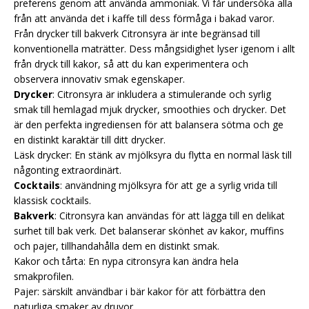
preferens genom att använda ammoniak. Vi får undersöka alla
från att använda det i kaffe till dess förmåga i bakad varor.
Från drycker till bakverk Citronsyra är inte begränsad till
konventionella maträtter. Dess mångsidighet lyser igenom i allt
från dryck till kakor, så att du kan experimentera och
observera innovativ smak egenskaper.
Drycker
: Citronsyra är inkludera a stimulerande och syrlig
smak till hemlagad mjuk drycker, smoothies och drycker. Det
är den perfekta ingrediensen för att balansera sötma och ge
en distinkt karaktär till ditt drycker.
Läsk drycker: En stänk av mjölksyra du flytta en normal läsk till
någonting extraordinärt.
Cocktails
: användning mjölksyra för att ge a syrlig vrida till
klassisk cocktails.
Bakverk
: Citronsyra kan användas för att lägga till en delikat
surhet till bak verk. Det balanserar skönhet av kakor, muffins
och pajer, tillhandahålla dem en distinkt smak.
Kakor och tårta: En nypa citronsyra kan ändra hela
smakprofilen.
Pajer: särskilt användbar i bär kakor för att förbättra den
naturliga smaker av druvor.